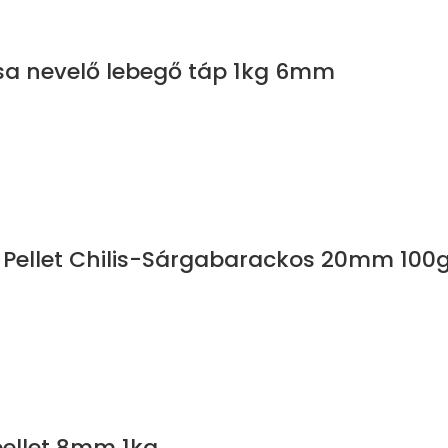
csa nevelő lebegő táp 1kg 6mm
t Pellet Chilis-Sárgabarackos 20mm 100
 pellet 8mm 1kg