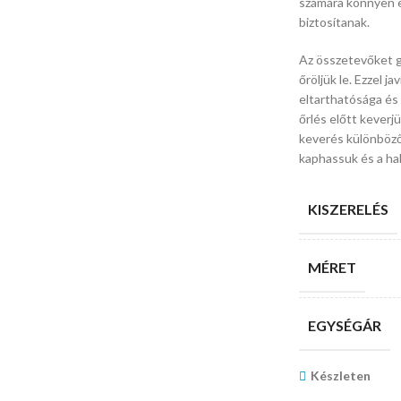
számára könnyen e
biztosítanak.
Az összetevőket g
őröljük le. Ezzel 
eltarthatósága és 
őrlés előtt keverjü
keverés különböző
kaphassuk és a hal
KISZERELÉS
MÉRET
EGYSÉGÁR
Készleten