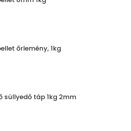
pellet őrlemény, 1kg
ő süllyedő táp 1kg 2mm