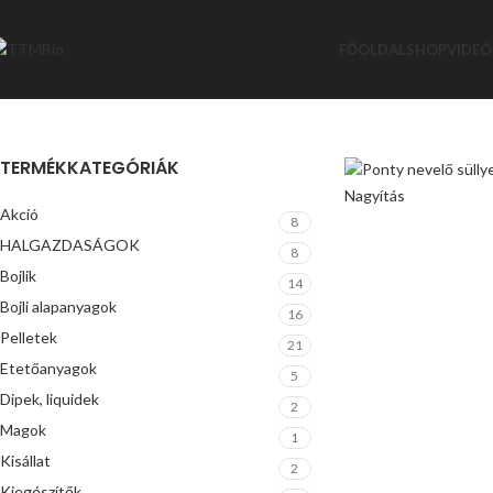
FŐOLDAL
SHOP
VIDEÓ
TERMÉKKATEGÓRIÁK
Nagyítás
Akció
8
HALGAZDASÁGOK
8
Bojlik
14
Bojli alapanyagok
16
Pelletek
21
Etetőanyagok
5
Dipek, liquidek
2
Magok
1
Kisállat
2
Kiegészítők