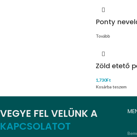
Ponty nevel
Tovább
Zöld etető 
1,730
Ft
Kosárba teszem
VEGYE FEL VELÜNK A
ME
KAPCSOLATOT
Bemu