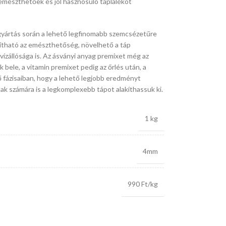
mészthetőek és jól hasznosuló táplálékot
yártás során a lehető legfinomabb szemcsézetűre
javítható az emészthetőség, növelhető a táp
vízállósága is. Az ásványi anyag premixet még az
k bele, a vitamin premixet pedig az őrlés után, a
 fázisaiban, hogy a lehető legjobb eredményt
ak számára is a legkomplexebb tápot alakíthassuk ki.
1 kg
4mm
990 Ft/kg