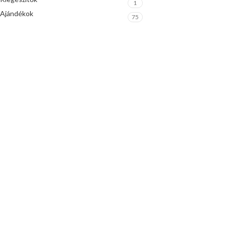
1
Ajándékok
75