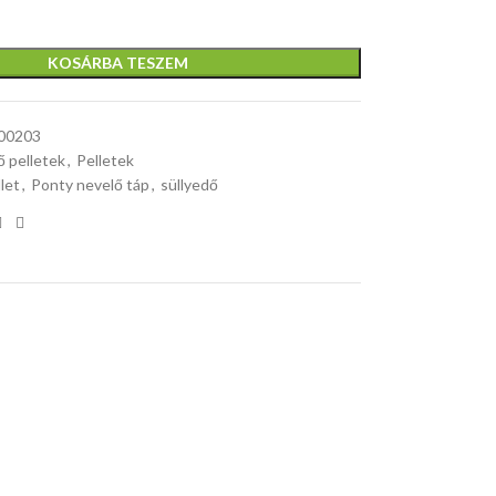
KOSÁRBA TESZEM
00203
ő pelletek
,
Pelletek
let
,
Ponty nevelő táp
,
süllyedő