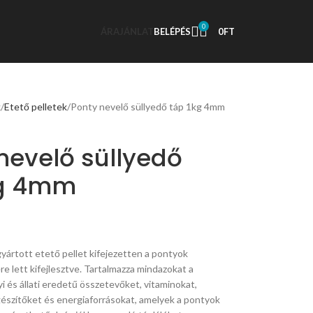
0
ÁRAJÁNLAT
BELÉPÉS
0
FT
k
Etető pelletek
Ponty nevelő süllyedő táp 1kg 4mm
nevelő süllyedő
kg 4mm
yártott etető pellet kifejezetten a pontyok
re lett kifejlesztve. Tartalmazza mindazokat a
i és állati eredetű összetevőket, vitaminokat,
gészítőket és energiaforrásokat, amelyek a pontyok