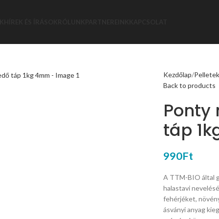
K
HÍREK ÉS ÍRÁSOK
RÓLUNK
PARTNEREINK
KAPCSOLAT
Kezdőlap
Pellete
Back to products
Ponty 
táp 1
990
Ft
A TTM-BIO által g
halastavi nevelésé
fehérjéket, növény
ásványi anyag kie