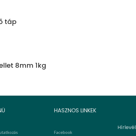
ő táp
pellet 8mm 1kg
NÜ
HASZNOS LINKEK
Hírlevél
tatkozás
Facebook