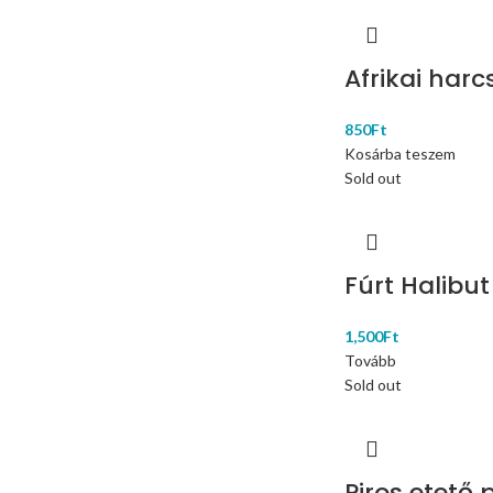
Afrikai har
850
Ft
Kosárba teszem
Sold out
Fúrt Halibu
1,500
Ft
Tovább
Sold out
Piros etető