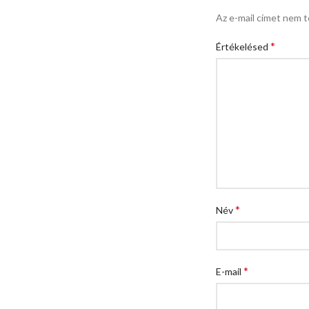
Az e-mail címet nem t
*
Értékelésed
*
Név
*
E-mail