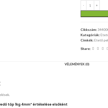
Cikkszám:
34400
Kategóriák:
Etet
Címkék:
Etető pel
Share:
VÉLEMÉNYEK (0)
k
elések.
lyedő táp 1kg 4mm” értékelése elsőként