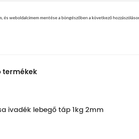
em, és weboldalcímem mentése a böngészőben a következő hozzászóláso
 termékek
csa ivadék lebegő táp 1kg 2mm