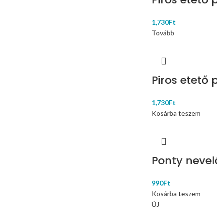
1,730
Ft
Tovább
Piros etető 
1,730
Ft
Kosárba teszem
Ponty nevel
990
Ft
Kosárba teszem
ÚJ