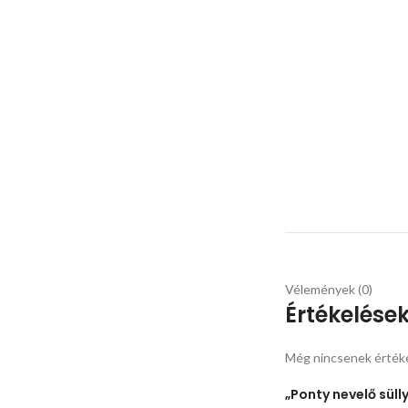
Vélemények (0)
Értékelése
Még nincsenek érték
„Ponty nevelő sül