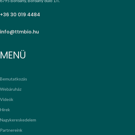
6795 Bordány, Bordány dűlő 1/I.
+36 30 019 4484
info@ttmbio.hu
MENÜ
Bemutatkozás
Webáruház
Videók
Hírek
Nagykereskedelem
Partnereink