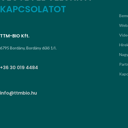
KAPCSOLATOT
Bemu
Web
TTM-BIO Kft.
Vide
Híre
6795 Bordány, Bordány dűlő 1/I.
Nagy
Part
+36 30 019 4484
Kapc
info@ttmbio.hu