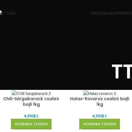
FŐOLDAL
SHOP
VIDEÓ
TT
Chili-Sárgabarack csalizó
Halas-Rovaros csalizó bojli
bojli 1kg
1kg
4,990
Ft
4,990
Ft
KOSÁRBA TESZEM
KOSÁRBA TESZEM