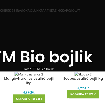
K
HÍREK ÉS ÍRÁSOK
RÓLUNK
PARTNEREINK
KAPCSOLAT
M Bio bojlik
Home
TTM Bio bojlik
Mangó-Narancs csalizó bojli
Scopex csalizó bojli 1kg
1kg
4,990
Ft
4,990
Ft
KOSÁRBA TESZEM
KOSÁRBA TESZEM