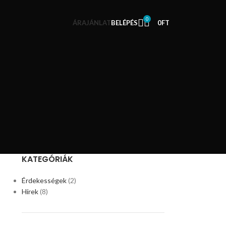
0
ÁRAJÁNLAT
BELÉPÉS
0
FT
KATEGÓRIÁK
Érdekességek
(2)
Hírek
(8)