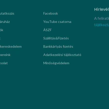
Hírlevél
tatkozás
Facebook
A felira
áruház
YouTube csatorna
tájékozt
ók
ÁSZF
k
Szállítás&Fizetés
kereskedelem
Bankkártyás fizetés
nereink
Adatkezelési tájékoztató
solat
Minőségvédelem