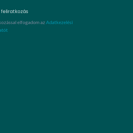
 feliratkozás
tkozással elfogadom az
Adatkezelési
atót