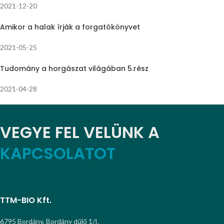
2021-12-20
Amikor a halak írják a forgatókönyvet
2021-05-25
Tudomány a horgászat világában 5.rész
2021-04-28
VEGYE FEL VELÜNK A
KAPCSOLATOT
TTM-BIO Kft.
6795 Bordány, Bordány dűlő 1/I.