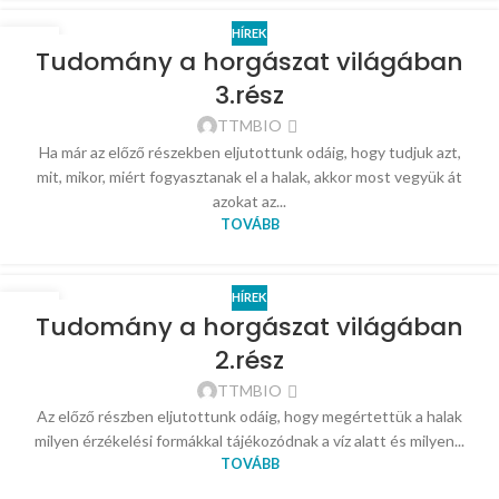
HÍREK
08
Tudomány a horgászat világában
FEBR
3.rész
TTMBIO
Ha már az előző részekben eljutottunk odáig, hogy tudjuk azt,
mit, mikor, miért fogyasztanak el a halak, akkor most vegyük át
azokat az...
TOVÁBB
HÍREK
12
Tudomány a horgászat világában
JAN
2.rész
TTMBIO
Az előző részben eljutottunk odáig, hogy megértettük a halak
milyen érzékelési formákkal tájékozódnak a víz alatt és milyen...
TOVÁBB