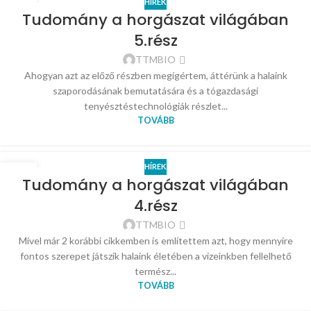
HÍREK
28
Tudomány a horgászat világában
ÁPR
5.rész
TTMBIO
Ahogyan azt az előző részben megígértem, áttérünk a halaink
szaporodásának bemutatására és a tógazdasági
tenyésztéstechnológiák részlet...
TOVÁBB
HÍREK
17
Tudomány a horgászat világában
MÁRC
4.rész
TTMBIO
Mivel már 2 korábbi cikkemben is említettem azt, hogy mennyire
fontos szerepet játszik halaink életében a vizeinkben fellelhető
termész...
TOVÁBB