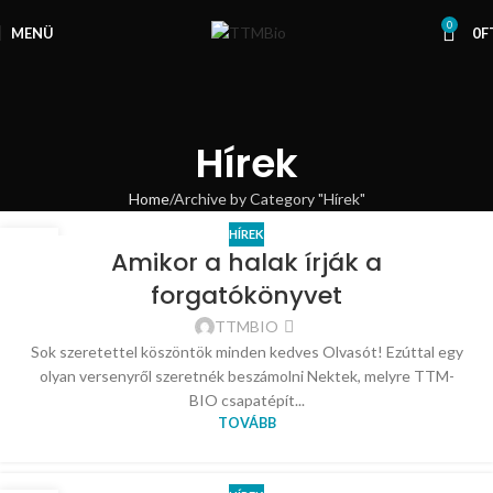
0
MENÜ
0
F
Hírek
Home
Archive by Category "Hírek"
HÍREK
25
Amikor a halak írják a
MÁJ
forgatókönyvet
TTMBIO
Sok szeretettel köszöntök minden kedves Olvasót! Ezúttal egy
olyan versenyről szeretnék beszámolni Nektek, melyre TTM-
BIO csapatépít...
TOVÁBB