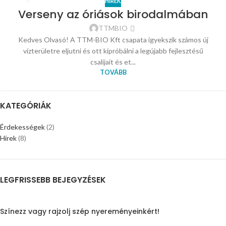
HÍREK
15
Verseny az óriások birodalmában
NOV
TTMBIO
Kedves Olvasó! A TTM-BIO Kft csapata igyekszik számos új
vízterületre eljutni és ott kipróbálni a legújabb fejlesztésű
csalijait és et...
TOVÁBB
KATEGÓRIÁK
Érdekességek
(2)
Hírek
(8)
LEGFRISSEBB BEJEGYZÉSEK
Színezz vagy rajzolj szép nyereményeinkért!