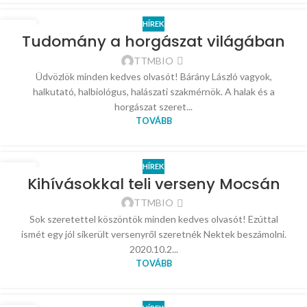
HÍREK
18
Tudomány a horgászat világában
DEC
TTMBIO
Üdvözlök minden kedves olvasót! Bárány László vagyok,
halkutató, halbiológus, halászati szakmérnök. A halak és a
horgászat szeret...
TOVÁBB
HÍREK
20
Kihívásokkal teli verseny Mocsán
NOV
TTMBIO
Sok szeretettel köszöntök minden kedves olvasót! Ezúttal
ismét egy jól sikerült versenyről szeretnék Nektek beszámolni.
2020.10.2...
TOVÁBB