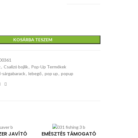
KOSÁRBA TESZEM
00361
k
,
Csalizó bojlik
,
Pop-Up Termékek
li-sárgabarack
,
lebegő
,
pop up
,
popup
ER JAVÍTÓ
EMÉSZTÉS TÁMOGATÓ