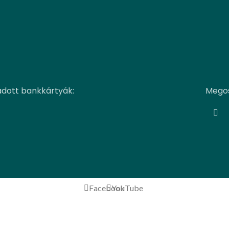
adott bankkártyák:
Megos
Facebook
YouTube