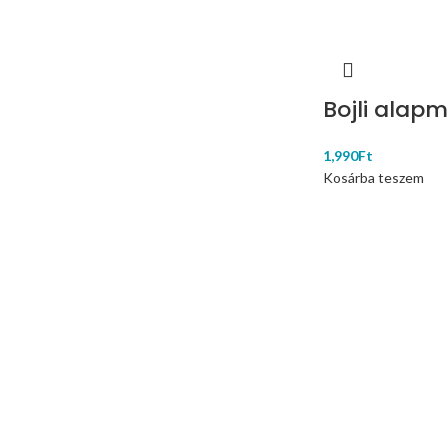
Bojli alapm
1,990
Ft
Kosárba teszem