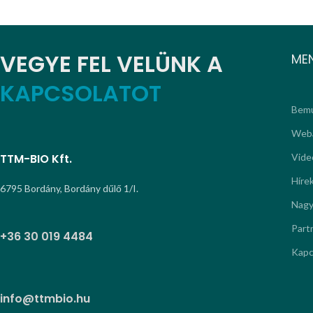
VEGYE FEL VELÜNK A
ME
KAPCSOLATOT
Bemu
Web
TTM-BIO Kft.
Vide
Híre
6795 Bordány, Bordány dűlő 1/I.
Nagy
Part
+36 30 019 4484
Kapc
info@ttmbio.hu