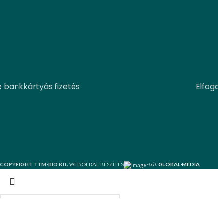
e bankkártyás fizetés
Elfog
COPYRIGHT TTM-BIO Kft.
WEBOLDAL KÉSZÍTÉS
-ből:
GLOBAL-MEDIA