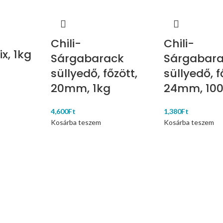
Chili-
Chili-
ix, 1kg
Sárgabarack
Sárgabar
süllyedő, főzött,
süllyedő, f
20mm, 1kg
24mm, 10
4,600
Ft
1,380
Ft
Kosárba teszem
Kosárba teszem