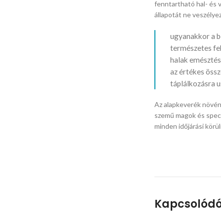
fenntartható hal- és 
állapotát ne veszélye
ugyanakkor a b
természetes feh
halak emésztés
az értékes össz
táplálkozásra 
Az alapkeverék növén
szemű magok és speciá
minden időjárási körü
Kapcsolódó