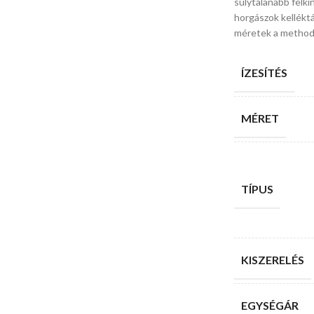
súlytalanabb felkí
horgászok kelléktá
méretek a method t
ÍZESÍTÉS
MÉRET
TÍPUS
KISZERELÉS
EGYSÉGÁR