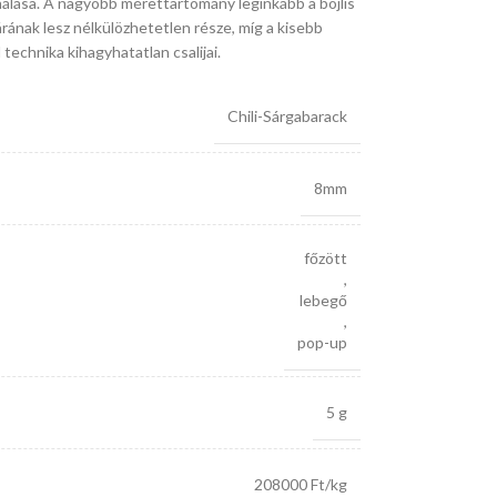
nálása. A nagyobb mérettartomány leginkább a bojlis
rának lesz nélkülözhetetlen része, míg a kisebb
echnika kihagyhatatlan csalijai.
Chili-Sárgabarack
8mm
főzött
,
lebegő
,
pop-up
5 g
208000 Ft/kg