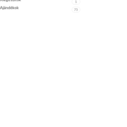
1
Ajándékok
75