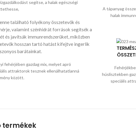
vízgazdálkodást segítse, a halak egészségi
A tápanyag összet
ztethesse,
halak immunr
enne található folyékony összetevők és
érje, valamint szénhidrát források segítsék a
ét és javítsák immunrendszerüket, miközben
etevők hosszan tartó hatást kifejtve ingerlik
TERMÉS
uszonyos barátainkat.
ÖSSZET
yi fehérjében gazdag mix, melyet apró
Fehérjékben
lis attraktorok tesznek ellenálhatatlanná
húslisztekben gaz
lmény között.
speciális att
 termékek