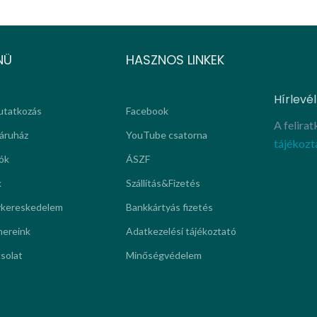
NÜ
HASZNOS LINKEK
Hírlevél
tatkozás
Facebook
A felira
áruház
YouTube csatorna
tájékozt
ók
ÁSZF
k
Szállítás&Fizetés
kereskedelem
Bankkártyás fizetés
nereink
Adatkezelési tájékoztató
solat
Minőségvédelem