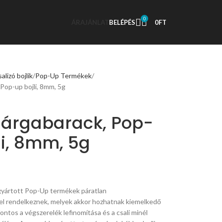
0
ÁRAJÁNLAT
BELÉPÉS
0
FT
alizó bojlik
Pop-Up Termékek
 Pop-up bojli, 8mm, 5g
Sárgabarack, Pop-
li, 8mm, 5g
gyártott Pop-Up termékek páratlan
l rendelkeznek, melyek akkor hozhatnak kiemelkedő
fontos a végszerelék lefinomítása és a csali minél