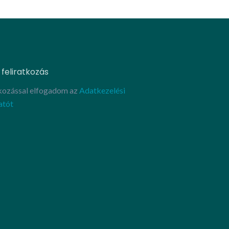
Tovább
 feliratkozás
tkozással elfogadom az
Adatkezelési
atót