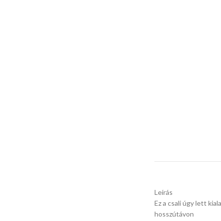
Leírás
Ez a csali úgy lett kia
hosszútávon