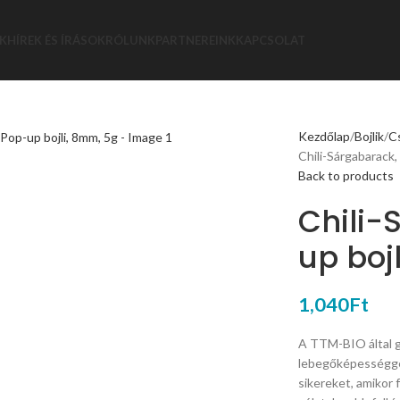
K
HÍREK ÉS ÍRÁSOK
RÓLUNK
PARTNEREINK
KAPCSOLAT
Kezdőlap
Bojlik
Cs
Chili-Sárgabarack,
Back to products
Chili-
up boj
1,040
Ft
A TTM-BIO által 
lebegőképességge
sikereket, amikor 