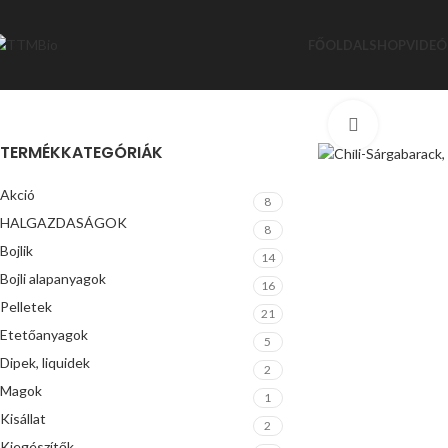
FŐOLDAL
SHOP
VIDEÓ
Nagyítás
TERMÉKKATEGÓRIÁK
Akció
8
HALGAZDASÁGOK
8
Bojlik
14
Bojli alapanyagok
16
Pelletek
21
Etetőanyagok
5
Dipek, liquidek
2
Magok
1
Kisállat
2
Kiegészítők