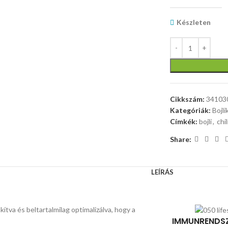
Készleten
Cikkszám:
34103
Kategóriák:
Bojli
Címkék:
bojli
,
chi
Share:
LEÍRÁS
lakítva és beltartalmilag optimalizálva, hogy a
IMMUNRENDSZ