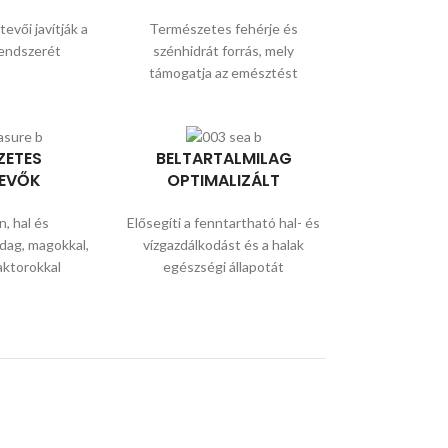
evői javítják a
Természetes fehérje és
endszerét
szénhidrát forrás, mely
támogatja az emésztést
ZETES
BELTARTALMILAG
EVŐK
OPTIMALIZÁLT
, hal és
Elősegíti a fenntartható hal- és
dag, magokkal,
vízgazdálkodást és a halak
raktorokkal
egészségi állapotát