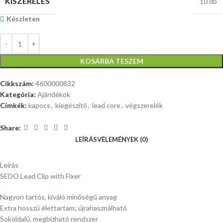
KISZERELÉS
10 db
Készleten
KOSÁRBA TESZEM
Cikkszám:
4600000832
Kategória:
Ajándékok
Címkék:
kapocs
,
kiegészítő
,
lead core
,
végszerelék
Share:
LEÍRÁS
VÉLEMÉNYEK (0)
Leírás
SEDO Lead Clip with Fixer
Nagyon tartós, kiváló minőségű anyag
Extra hosszú élettartam; újrahasználható
Sokoldalú, megbízható rendszer