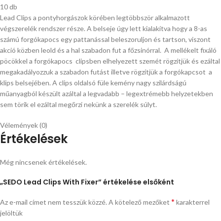
10 db
Lead Clips a pontyhorgászok körében legtöbbször alkalmazott
végszerelék rendszer része. A belseje úgy lett kialakítva hogy a 8-as
számú forgókapocs egy pattanással beleszoruljon és tartson, viszont
akció közben leold és a hal szabadon fut a főzsinórral. A mellékelt fixáló
pöcökkel a forgókapocs clipsben elhelyezett szemét rögzítjük és ezáltal
megakadályozzuk a szabadon futást illetve rögzítjük a forgókapcsot a
klips belsejében. A clips oldalsó füle kemény nagy szilárdságú
műanyagból készült azáltal a legvadabb – legextrémebb helyzetekben
sem törik el ezáltal megőrzi nekünk a szerelék súlyt.
Vélemények (0)
Értékelések
Még nincsenek értékelések.
„SEDO Lead Clips With Fixer” értékelése elsőként
*
Az e-mail címet nem tesszük közzé.
A kötelező mezőket
karakterrel
jelöltük