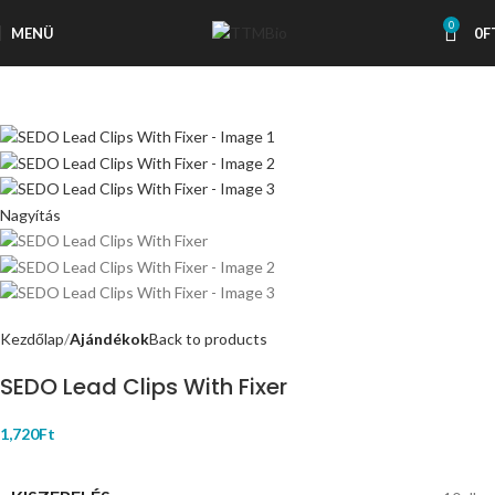
0
MENÜ
0
F
Nagyítás
Kezdőlap
Ajándékok
Back to products
SEDO Lead Clips With Fixer
1,720
Ft