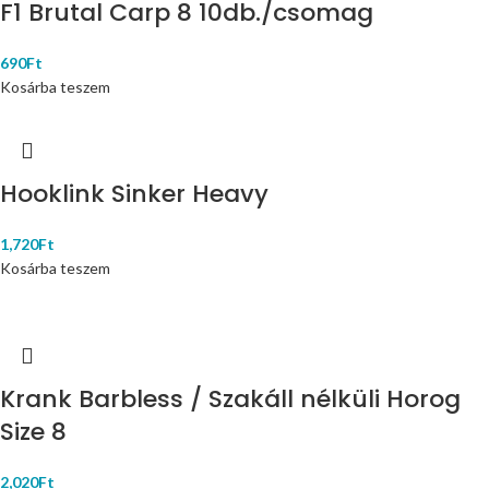
F1 Brutal Carp 8 10db./csomag
690
Ft
Kosárba teszem
Hooklink Sinker Heavy
1,720
Ft
Kosárba teszem
Krank Barbless / Szakáll nélküli Horog
Size 8
2,020
Ft