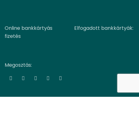
Online bankkártyás
Elfogadott bankkártyák:
fizetés
Megosztás:
COPYRIGHT TTM-BIO Kft.
WEBOLDAL KÉSZÍTÉS
-ből:
GLOBAL-MEDIA
Facebook
YouTube