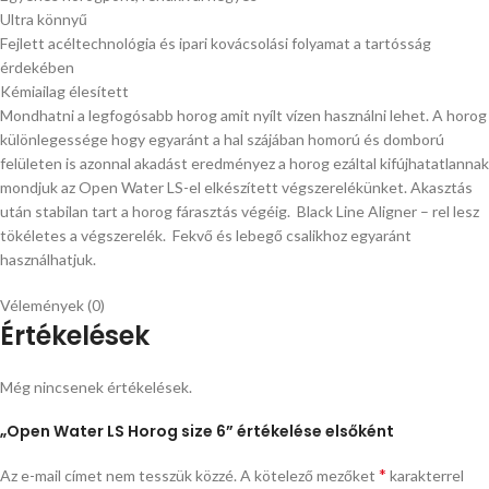
Ultra könnyű
Fejlett acéltechnológia és ipari kovácsolási folyamat a tartósság
érdekében
Kémiailag élesített
Mondhatni a legfogósabb horog amit nyílt vízen használni lehet. A horog
különlegessége hogy egyaránt a hal szájában homorú és domború
felületen is azonnal akadást eredményez a horog ezáltal kifújhatatlannak
mondjuk az Open Water LS-el elkészített végszerelékünket. Akasztás
után stabilan tart a horog fárasztás végéig. Black Line Aligner – rel lesz
tökéletes a végszerelék. Fekvő és lebegő csalikhoz egyaránt
használhatjuk.
Vélemények (0)
Értékelések
Még nincsenek értékelések.
„Open Water LS Horog size 6” értékelése elsőként
*
Az e-mail címet nem tesszük közzé.
A kötelező mezőket
karakterrel