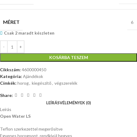
MÉRET
6
Csak 2 maradt készleten
KOSÁRBA TESZEM
Cikkszám:
4600000450
Kategória:
Ajándékok
Címkék:
horog
,
kiegészítő
,
végszerelék
Share:
LEÍRÁS
VÉLEMÉNYEK (0)
Leírás
Open Water LS
Teflon szerkezettel megerősítve
Egyenes horogpont, rendkívül hegyes