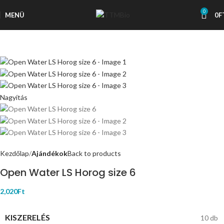
0
MENÜ
0
F
Nagyítás
Kezdőlap
Ajándékok
Back to products
Open Water LS Horog size 6
2,020
Ft
KISZERELÉS
10 db