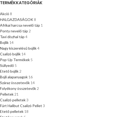
TERMÉKKATEGÓRIÁK
Akció
8
HALGAZDASÁGOK
8
Afrikai harcsa nevelő táp
1
Ponty nevelő táp
2
Tavi díszhal táp
4
Bojlik
14
Nagy kiszerelésű bojlik
4
Csalizó bojlik
14
Pop-Up Termékek
5
Süllyedő
5
Etető bojlik
2
Bojli alapanyagok
16
Száraz összetevők
14
Folyékony összetevők
2
Pelletek
21
Csalizó pelletek
3
Fúrt Halibut Csalizó Pellet
3
Etető pelletek
18