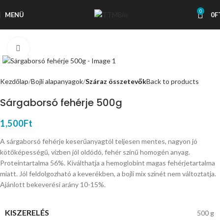
0
MENÜ
0
F
Nagyítás
Kezdőlap
Bojli alapanyagok
Száraz összetevők
Back to products
Sárgaborsó fehérje 500g
1,500
Ft
A sárgaborsó fehérje keserűanyagtól teljesen mentes, nagyon jó
kötőképességű, vízben jól oldódó, fehér színű homogén anyag.
Proteintartalma 56%. Kiválthatja a hemoglobint magas fehérjetartalma
miatt. Jól feldolgozható a keverékben, a bojli mix színét nem változtatja.
Ajánlott bekeverési arány 10-15%.
KISZERELÉS
500 g