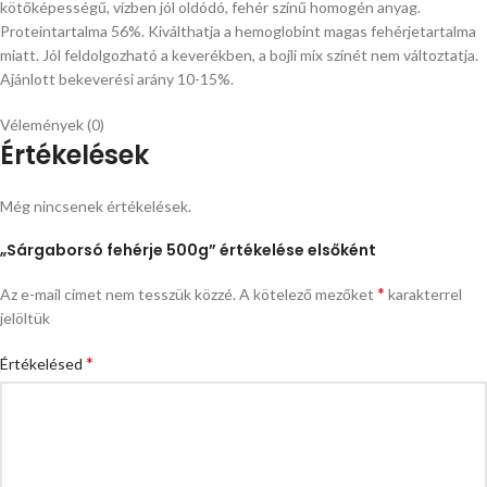
kötőképességű, vízben jól oldódó, fehér színű homogén anyag.
Proteintartalma 56%. Kiválthatja a hemoglobint magas fehérjetartalma
miatt. Jól feldolgozható a keverékben, a bojli mix színét nem változtatja.
Ajánlott bekeverési arány 10-15%.
Vélemények (0)
Értékelések
Még nincsenek értékelések.
„Sárgaborsó fehérje 500g” értékelése elsőként
*
Az e-mail címet nem tesszük közzé.
A kötelező mezőket
karakterrel
jelöltük
*
Értékelésed