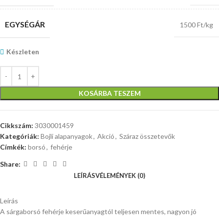
EGYSÉGÁR
1500 Ft/kg
Készleten
KOSÁRBA TESZEM
Cikkszám:
3030001459
Kategóriák:
Bojli alapanyagok
,
Akció
,
Száraz összetevők
Címkék:
borsó
,
fehérje
Share:
LEÍRÁS
VÉLEMÉNYEK (0)
Leírás
A sárgaborsó fehérje keserűanyagtól teljesen mentes, nagyon jó