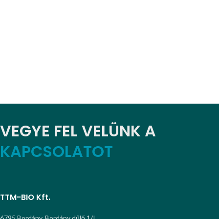
VEGYE FEL VELÜNK A
KAPCSOLATOT
TTM-BIO Kft.
6795 Bordány, Bordány dűlő 1/I.