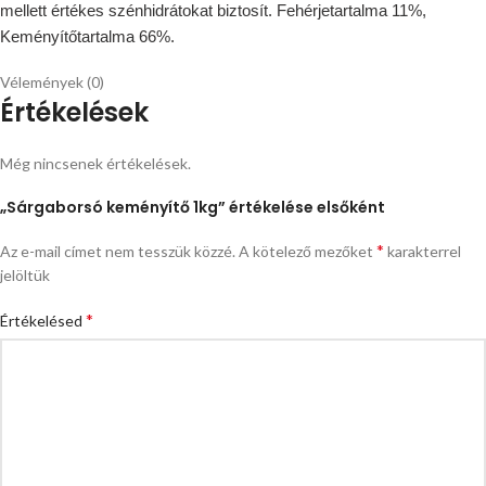
mellett értékes szénhidrátokat biztosít. Fehérjetartalma 11%,
Keményítőtartalma 66%.
Vélemények (0)
Értékelések
Még nincsenek értékelések.
„Sárgaborsó keményítő 1kg” értékelése elsőként
*
Az e-mail címet nem tesszük közzé.
A kötelező mezőket
karakterrel
jelöltük
*
Értékelésed