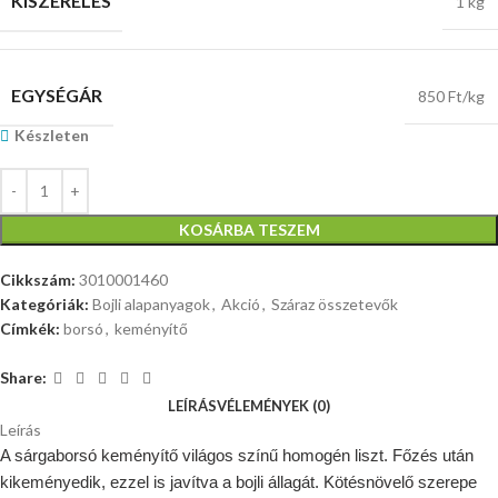
KISZERELÉS
1 kg
EGYSÉGÁR
850 Ft/kg
Készleten
KOSÁRBA TESZEM
Cikkszám:
3010001460
Kategóriák:
Bojli alapanyagok
,
Akció
,
Száraz összetevők
Címkék:
borsó
,
keményítő
Share:
LEÍRÁS
VÉLEMÉNYEK (0)
Leírás
A sárgaborsó keményítő világos színű homogén liszt. Főzés után
kikeményedik, ezzel is javítva a bojli állagát. Kötésnövelő szerepe