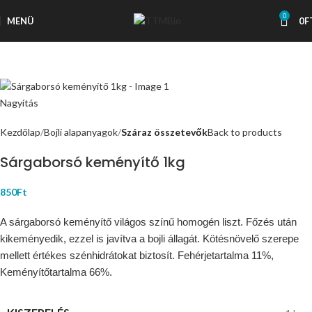
0
MENÜ
0
F
Nagyítás
Kezdőlap
Bojli alapanyagok
Száraz összetevők
Back to products
Sárgaborsó keményítő 1kg
850
Ft
A sárgaborsó keményítő világos színű homogén liszt. Főzés után
kikeményedik, ezzel is javítva a bojli állagát. Kötésnövelő szerepe
mellett értékes szénhidrátokat biztosít. Fehérjetartalma 11%,
Keményítőtartalma 66%.