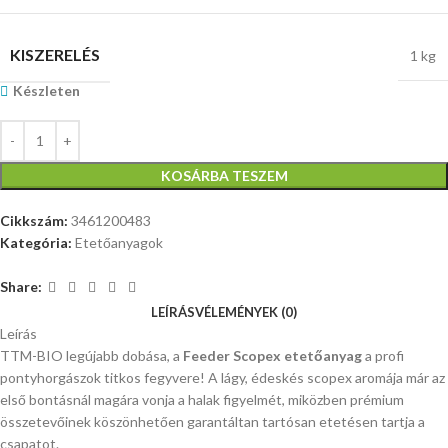
KISZERELÉS
1 kg
Készleten
KOSÁRBA TESZEM
Cikkszám:
3461200483
Kategória:
Etetőanyagok
Share:
LEÍRÁS
VÉLEMÉNYEK (0)
Leírás
TTM-BIO legújabb dobása, a
Feeder Scopex etetőanyag
a profi
pontyhorgászok titkos fegyvere! A lágy, édeskés scopex aromája már az
első bontásnál magára vonja a halak figyelmét, miközben prémium
összetevőinek köszönhetően garantáltan tartósan etetésen tartja a
csapatot.