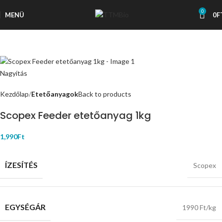
0
MENÜ
0
F
Nagyítás
Kezdőlap
Etetőanyagok
Back to products
Scopex Feeder etetőanyag 1kg
1,990
Ft
ÍZESÍTÉS
Scopex
EGYSÉGÁR
1990 Ft/kg