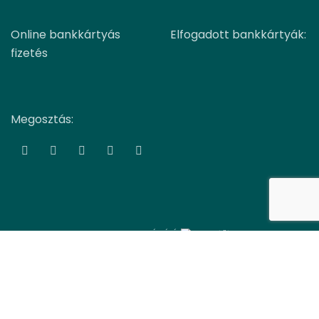
Online bankkártyás
Elfogadott bankkártyák:
fizetés
Megosztás:
COPYRIGHT TTM-BIO Kft.
WEBOLDAL KÉSZÍTÉS
-ből:
GLOBAL-MEDIA
Facebook
YouTube
Search