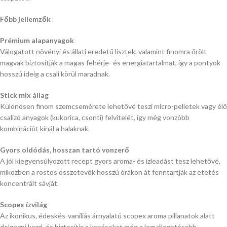
Főbb jellemzők
Prémium alapanyagok
Válogatott növényi és állati eredetű lisztek, valamint finomra őrölt
magvak biztosítják a magas fehérje- és energiatartalmat, így a pontyok
hosszú ideig a csali körül maradnak.
Stick mix állag
Különösen finom szemcsemérete lehetővé teszi micro-pelletek vagy élő
csalizó anyagok (kukorica, csonti) felvitelét, így még vonzóbb
kombinációt kínál a halaknak.
Gyors oldódás, hosszan tartó vonzerő
A jól kiegyensúlyozott recept gyors aroma- és ízleadást tesz lehetővé,
miközben a rostos összetevők hosszú órákon át fenntartják az etetés
koncentrált sávját.
Scopex ízvilág
Az ikonikus, édeskés-vaníliás árnyalatú scopex aroma pillanatok alatt
dolgozni kezd, és biztosítja a kapásokat még a legválogatósabb