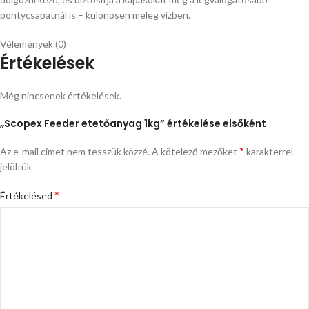
pontycsapatnál is – különösen meleg vízben.
Vélemények (0)
Értékelések
Még nincsenek értékelések.
„Scopex Feeder etetőanyag 1kg” értékelése elsőként
*
Az e-mail címet nem tesszük közzé.
A kötelező mezőket
karakterrel
jelöltük
*
Értékelésed