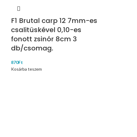
F1 Brutal carp 12 7mm-es
csalitüskével 0,10-es
fonott zsinór 8cm 3
db/csomag.
870
Ft
Kosárba teszem