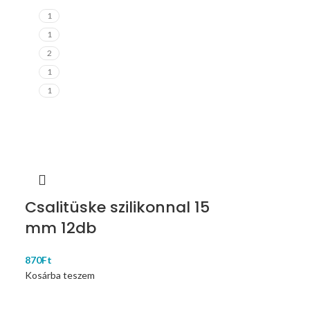
1
1
2
1
1
Csalitüske szilikonnal 15
mm 12db
870
Ft
Kosárba teszem