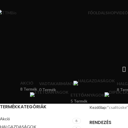
FŐOLDAL
SHOP
VIDEÓ
AKCIÓ
VADTAKARMÁNY
HAL
8 Termék
0 Termék
8 Ter
ETETŐANYAGOK
5 Termék
TERMÉKKATEGÓRIÁK
Kezdőlap
“csalitüske
Akció
8
RENDEZÉS
HALGAZDASÁGOK