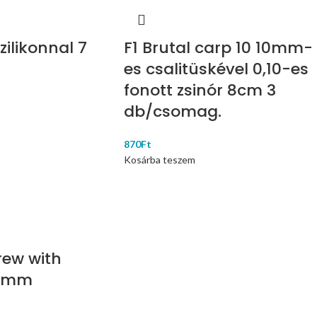
zilikonnal 7
F1 Brutal carp 10 10mm-
es csalitüskével 0,10-es
fonott zsinór 8cm 3
db/csomag.
870
Ft
Kosárba teszem
rew with
.1mm