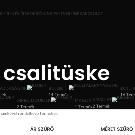
K
HÍREK ÉS ÍRÁSOK
RÓLUNK
PARTNEREINK
KAPCSOLAT
csalitüske
GAZDASÁGOK
BOJLIK
BOJLI
mék
14 Termék
16 Ter
KISÁLLAT
DIPEK, LIQUIDEK
MAGOK
2 Termék
2 Termék
1 Termék
” címkével rendelkező termékek
ÁR SZŰRŐ
MÉRET SZŰRŐ