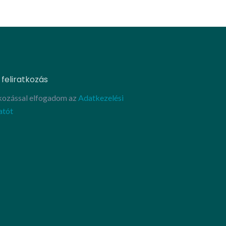
 feliratkozás
tkozással elfogadom az
Adatkezelési
atót