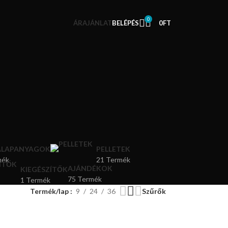
0
ÁRAJÁNLAT
BELÉPÉS
0
FT
 ALAPANYAGOK
PELLETEK
mék
21 Termék
AJÁNDÉKOK
KIEGÉSZÍTŐK
75 Termék
1 Termék
Termék/lap
9
24
36
Szűrők