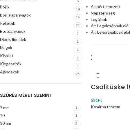
8
Alapértelmezett
Bojlik
14
Népszerűség
Bojli alapanyagok
16
Legújabb
Pelletek
21
Ár: Legolcsóbbak elöl
Etetőanyagok
Ár: Legdrágábbak elöl
5
Dipek, liquidek
2
Magok
1
Kisállat
2
Kiegészítők
1
Ajándékok
75
Csalitüske 
SZŰRÉS MÉRET SZERINT
581
Ft
Kosárba teszem
7 mm
1
10
1
10mm
2