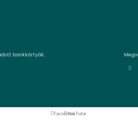
adott bankkártyák:
Megos
Facebook
YouTube