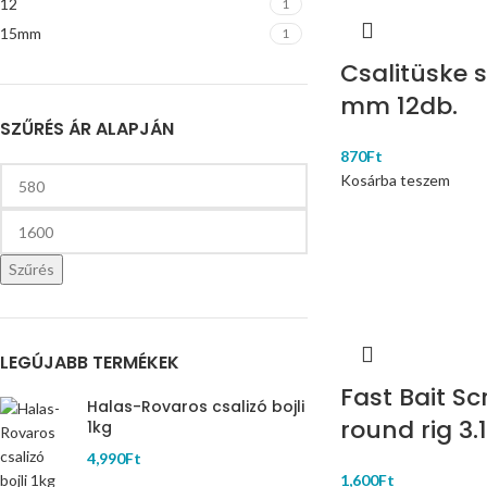
12
1
15mm
1
Csalitüske s
mm 12db.
SZŰRÉS ÁR ALAPJÁN
870
Ft
Kosárba teszem
Szűrés
LEGÚJABB TERMÉKEK
Fast Bait Sc
Halas-Rovaros csalizó bojli
round rig 3
1kg
4,990
Ft
1,600
Ft