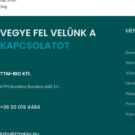
VEGYE FEL VELÜNK A
ME
KAPCSOLATOT
Bemu
Web
TTM-BIO Kft.
Vide
Híre
6795 Bordány, Bordány dűlő 1/I.
Nagy
Part
+36 30 019 4484
Kapc
info@ttmbio.hu