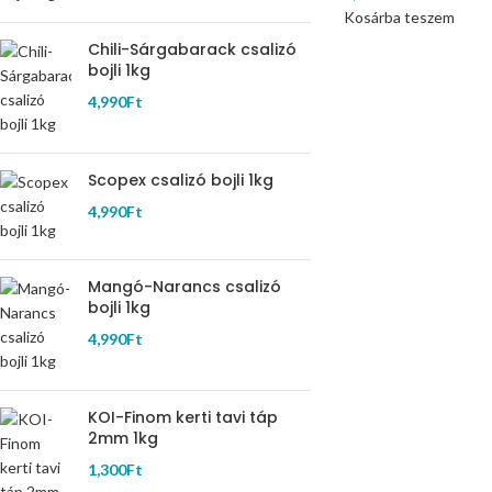
Kosárba teszem
Chili-Sárgabarack csalizó
bojli 1kg
4,990
Ft
Scopex csalizó bojli 1kg
4,990
Ft
Mangó-Narancs csalizó
bojli 1kg
4,990
Ft
KOI-Finom kerti tavi táp
2mm 1kg
1,300
Ft