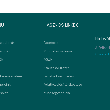
NÜ
HASZNOS LINKEK
Hírlevél
tatkozás
Facebook
A felira
áruház
YouTube csatorna
tájékozt
ók
ÁSZF
k
Szállítás&Fizetés
kereskedelem
Bankkártyás fizetés
nereink
Adatkezelési tájékoztató
solat
Minőségvédelem