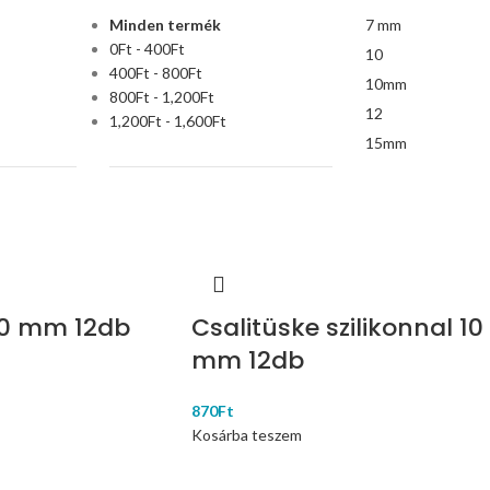
Minden termék
7 mm
0
Ft
-
400
Ft
10
400
Ft
-
800
Ft
10mm
800
Ft
-
1,200
Ft
12
1,200
Ft
-
1,600
Ft
15mm
10 mm 12db
Csalitüske szilikonnal 10
mm 12db
870
Ft
Kosárba teszem