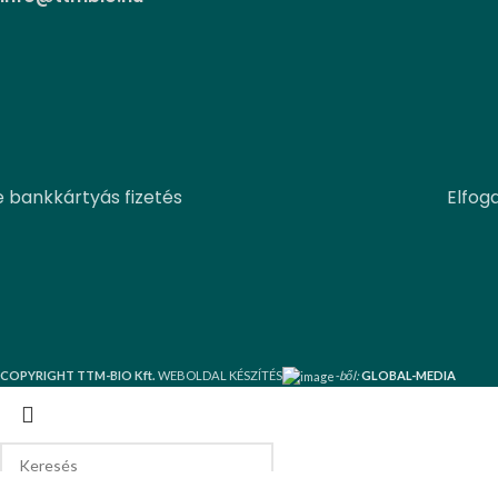
e bankkártyás fizetés
Elfog
COPYRIGHT TTM-BIO Kft.
WEBOLDAL KÉSZÍTÉS
-ből:
GLOBAL-MEDIA