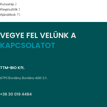
Kutyatáp
2
Kiegészítők
1
Ajándékok
75
VEGYE FEL VELÜNK A
KAPCSOLATOT
TTM-BIO Kft.
6795 Bordány, Bordány dűlő 1/I.
+36 30 019 4484