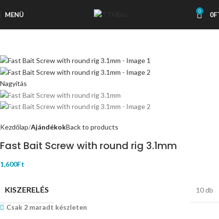
0
MENÜ
0
F
Nagyítás
Kezdőlap
Ajándékok
Back to products
Fast Bait Screw with round rig 3.1mm
1,600
Ft
KISZERELÉS
10 db
Csak 2 maradt készleten