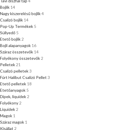
Tavi díszhal táp
4
Bojlik
14
Nagy kiszerelésű bojlik
4
Csalizó bojlik
14
Pop-Up Termékek
5
Süllyedő
5
Etető bojlik
2
Bojli alapanyagok
16
Száraz összetevők
14
Folyékony összetevők
2
Pelletek
21
Csalizó pelletek
3
Fúrt Halibut Csalizó Pellet
3
Etető pelletek
18
Etetőanyagok
5
Dipek, liquidek
2
Folyékony
2
Liquidek
2
Magok
1
Száraz magok
1
Kisállat
2