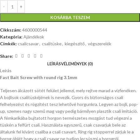
KOSÁRBA TESZEM
Cikkszám:
4600000544
Kategória:
Ajándékok
Címkék:
csalicsavar
,
csalitüske
,
kiegészítő
,
végszerelék
Share:
LEÍRÁS
VÉLEMÉNYEK (0)
Leírás
Fast Bait Screw with round rig 3.1mm
Teljesen álcázott sötét felület jellemzi, mely rejtve marad a vízfenéken.
A bojlisok csalitüskéjének is nevezik. Gyors és biztonságos csali
felhelyezést és rögzítést tesz lehetővé horgunkra. Legyen az bojli, pop-
up, szemes nagy szemű mag vagy pedig bármilyen plasztik csali imitáció.
A fémkarikába bujtatott horgon természetes mozgást tud végezni a
tüskén a felfúrt csali. Használata egyszerű, csak csavarjuk bele az
általunk fel kívánt csaliba a csali csavart. Ring rig stopperrel zárjuk le a
horog öblét hogy a csali csavar ne tudjon lecsúszni a horogról.