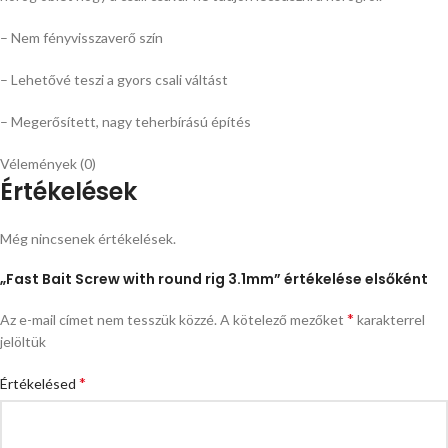
– Nem fényvisszaverő szín
– Lehetővé teszi a gyors csali váltást
– Megerősített, nagy teherbírású építés
Vélemények (0)
Értékelések
Még nincsenek értékelések.
„Fast Bait Screw with round rig 3.1mm” értékelése elsőként
*
Az e-mail címet nem tesszük közzé.
A kötelező mezőket
karakterrel
jelöltük
*
Értékelésed