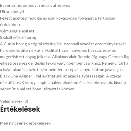
Egyenes horoghegy , rendkívül hegyes
Ultra-könnyű
Fejlett acéltechnológia és ipari kovácsolási folyamat a tartósság
érdekében
Kémiailag élesített
Szakáll nélküli horog
A CurvX horog a cég zászlóshajója. Azonnali akadást eredményez akár
horogbefordító nélkül is. Hajlított szár , egyenes hosszú hegy és
megerősített anyag jellemzi. Alkalmas akár Ronnie Rig vagy German Rig
elkészítéséhez de ideális fekvő vagy hóember csalikhoz. Remekül tartja
a halat akadók között ezért minden terepviszonyra bátran javasoljuk.
Black Line Aligner – rel javíthatunk az akadás gyorsaságán. A szakáll
nélküli CurvX horog segít a halvédelemben és a kíméletesebb, kisebb
sebet üt a hal szájában fárasztás közben.
Vélemények (0)
Értékelések
Még nincsenek értékelések.