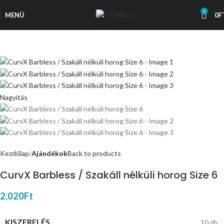
0
MENÜ
0
F
Nagyítás
Kezdőlap
Ajándékok
Back to products
CurvX Barbless / Szakáll nélküli horog Size 6
2,020
Ft
KISZERELÉS
10 db