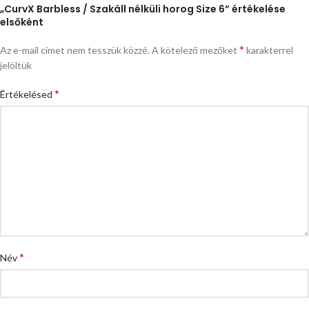
„CurvX Barbless / Szakáll nélküli horog Size 6” értékelése
elsőként
*
Az e-mail címet nem tesszük közzé.
A kötelező mezőket
karakterrel
jelöltük
*
Értékelésed
*
Név