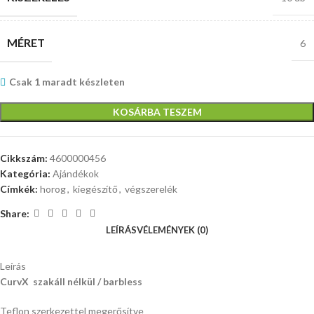
MÉRET
6
Csak 1 maradt készleten
KOSÁRBA TESZEM
Cikkszám:
4600000456
Kategória:
Ajándékok
Címkék:
horog
,
kiegészítő
,
végszerelék
Share:
LEÍRÁS
VÉLEMÉNYEK (0)
Leírás
CurvX szakáll nélkül / barbless
Teflon szerkezettel megerősítve