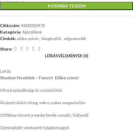
KOSÁRBA TESZEM
Cikkszám:
4600000470
Kategória:
Ajándékok
Címkék:
előke zsinór
,
kiegészítő
,
végszerelék
Share:
LEÍRÁS
VÉLEMÉNYEK (0)
Leírás
Shadow Hooklink – Fonott Előke zsinór
Ultra kopásállóság és csomótűrés
Álcázott külső réteg, mikro szálas megerősítés
100%ban követi a mederfenék vonalát, Süllyedő
Optimalizált szerkezeti tulajdonságok