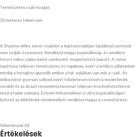
Természetes csali mozgás
20 méteres tekercsen
A Shadow előke zsinór családot a legóvatosabban táplálkozó pontyok
sem tudják észrevenni. Rendkívül magas kopásállóság és emellett
fonott mikro szálas belső szerkezeti megerősítést kapott. A zsinór
tapintása teljesen természetes és rugalmas, ezért a kritikus pillanatban
mindig a horoghoz igazodik amikor a hal szájában van már a csali. Az
előkezsinór gyorsan süllyed ezért tökéletesen követi a mederfenék
vonalát és az álcázó terepminta bevonat teljesen észrevehetetlenné
teszi a halak számára. Extrém helyzetekben is ultra kopásállóságot
biztosít az előkéknek mindemellett rendkívül magas a csomótűrése.
Vélemények (0)
Értékelések