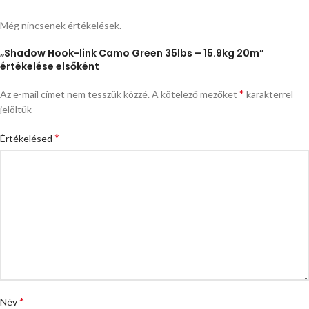
Még nincsenek értékelések.
„Shadow Hook-link Camo Green 35lbs – 15.9kg 20m”
értékelése elsőként
*
Az e-mail címet nem tesszük közzé.
A kötelező mezőket
karakterrel
jelöltük
*
Értékelésed
*
Név