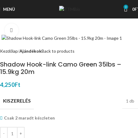
0
MENÜ
0
F
Nagyítás
Kezdőlap
Ajándékok
Back to products
Shadow Hook-link Camo Green 35lbs –
15.9kg 20m
4,250
Ft
KISZERELÉS
1 db
Csak 2 maradt készleten