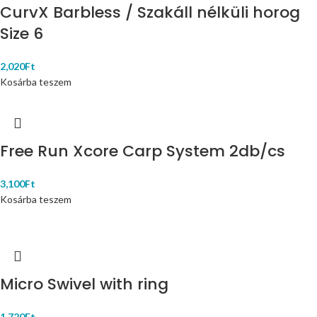
CurvX Barbless / Szakáll nélküli horog
Size 6
2,020
Ft
Kosárba teszem
Free Run Xcore Carp System 2db/cs
3,100
Ft
Kosárba teszem
Micro Swivel with ring
1,720
Ft