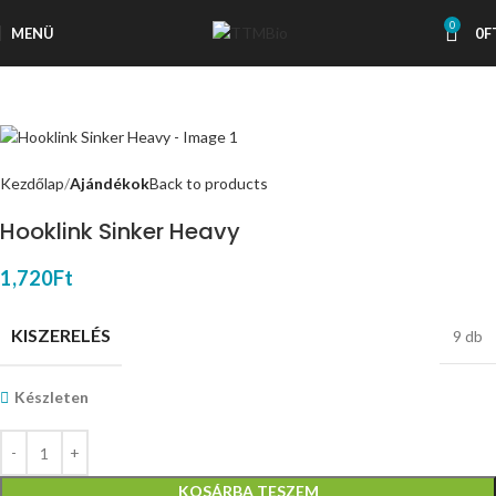
0
MENÜ
0
F
Kezdőlap
Ajándékok
Back to products
Hooklink Sinker Heavy
1,720
Ft
KISZERELÉS
9 db
Készleten
KOSÁRBA TESZEM