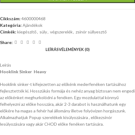
Cikkszám:
4600000468
Kategória:
Ajándékok
Címkék:
kiegészítő
,
súly
,
végszerelék
,
zsinór süllyesztő
Share:
LEÍRÁS
VÉLEMÉNYEK (0)
Leírás
Hooklink Sinker Heavy
Hooklink sinker-t kifejezetten az előkénk mederfenéken tartásához
fejlesztették ki. Hosszúkás formája és nehéz anyag biztosan nem engedi
az előkénket meghurkolódni a fenéken. Egy mozdulattal könnyű
felhelyezni az előke hosszára, akár 2-3 darabot is használhatunk egy
előkére ha magas a fehér hal állomány illetve folyóvízen horgászunk.
Alkalmazhatjuk Popup szerelékek kisúlyozására , előkezsinór
lesúlyozására vagy akár CHOD előke fenéken tartására.