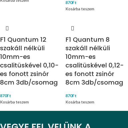
Kosárba teszem
870
Ft
Kosárba teszem
F1 Quantum 12
F1 Quantum 8
szakáll nélküli
szakáll nélküli
10mm-es
10mm-es
csalitüskével 0,10-
csalitüskével 0,12-
es fonott zsinór
es fonott zsinór
8cm 3db/csomag
8cm 3db/csomag
870
Ft
870
Ft
Kosárba teszem
Kosárba teszem
VEGYE FEL VELÜNK A