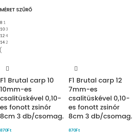
MÉRET SZŰRŐ
8
1
10
3
12
4
14
2
F1 Brutal carp 10
F1 Brutal carp 12
10mm-es
7mm-es
csalitüskével 0,10-
csalitüskével 0,10-
es fonott zsinór
es fonott zsinór
8cm 3 db/csomag.
8cm 3 db/csomag.
870
Ft
870
Ft