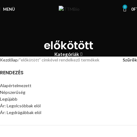
0
MENÜ
0
F
előkötött
Kategóriák
Kezdőlap
“előkötött” címkével rendelkező termékek
Szűrők
RENDEZÉS
Alapértelmezett
Népszerűség
Legújabb
Ár: Legolcsóbbak elöl
Ár: Legdrágábbak elöl