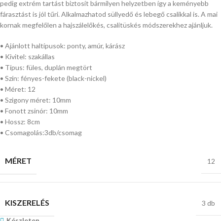
pedig extrém tartást biztosít bármilyen helyzetben így a keményebb
fárasztást is jól tűri. Alkalmazhatod süllyedő és lebegő csalikkal is. A mai
kornak megfelőlen a hajszálelőkés, csalitüskés módszerekhez ajánljuk.
• Ajánlott haltípusok: ponty, amúr, kárász
• Kivitel: szakállas
• Típus: füles, duplán megtört
• Szín: fényes-fekete (black-nickel)
• Méret: 12
• Szigony méret: 10mm
• Fonott zsinór: 10mm
• Hossz: 8cm
• Csomagolás:3db/csomag
MÉRET
12
KISZERELÉS
3 db
Készleten