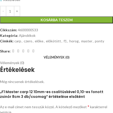
KOSÁRBA TESZEM
Cikkszám:
4600000533
Kategória:
Ajándékok
Címkék:
carp
,
czero
,
előke
,
előkötött
,
f1
,
horog
,
master
,
ponty
Share:
VÉLEMÉNYEK (0)
Vélemények (0)
Értékelések
Még nincsenek értékelések.
„F1 Master carp 12 10mm-es csalitüskével 0,10-es fonott
zsinór 8cm 3 db/csomag” értékelése elsőként
*
Az e-mail címet nem tesszük közzé.
A kötelező mezőket
karakterrel
jelöltük