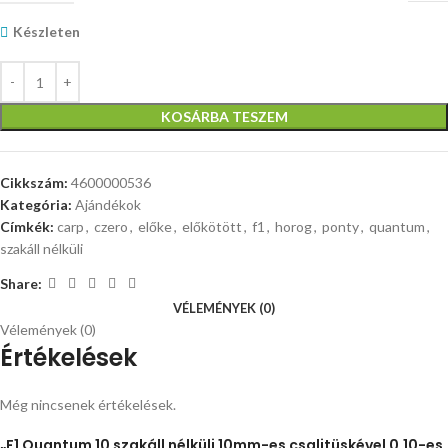
Készleten
KOSÁRBA TESZEM
Cikkszám:
4600000536
Kategória:
Ajándékok
Címkék:
carp
,
czero
,
előke
,
előkötött
,
f1
,
horog
,
ponty
,
quantum
,
szakáll nélküli
Share:
VÉLEMÉNYEK (0)
Vélemények (0)
Értékelések
Még nincsenek értékelések.
„F1 Quantum 10 szakáll nélküli 10mm-es csalitüskével 0,10-es