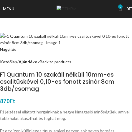
0
MENÜ
0
F
Nagyítás
Kezdőlap
Ajándékok
Back to products
F1 Quantum 10 szakáll nélküli 10mm-es
csalitüskével 0,10-es fonott zsinór 8cm
3db/csomag
870
Ft
F1 jelzéssel ellátott horgainknak a hegye kimagasló minőségűek, amivel
több halat akaszthat és foghat meg.
Ez egy igen különleges típus, amivel nagyon sok neves horgász