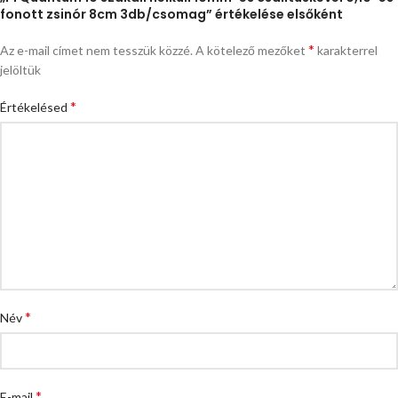
fonott zsinór 8cm 3db/csomag” értékelése elsőként
*
Az e-mail címet nem tesszük közzé.
A kötelező mezőket
karakterrel
jelöltük
*
Értékelésed
*
Név
*
E-mail