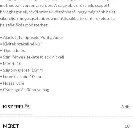
methodozik versenyszerűen. A nagy öblös résznek, csapott
horoghegynek, rövid szárnak köszönhető, hogy még több halat
sikerüljön megakasztani, és a merítőszákba terelni. Tökéletes a
hajszálelőkés módszerhez.
• Ajánlott haltípusok: Ponty, Amur
• Kivitel: szakáll nélküli
• Típus: füles
• Szín: fényes-fekete (black-nickel)
• Méret: 10
• Szigony méret: 10mm
• Fonott zsinór: 10mm
• Hossz: 8cm
• Csomagolás:3db/csomag
KISZERELÉS
3 db
MÉRET
10