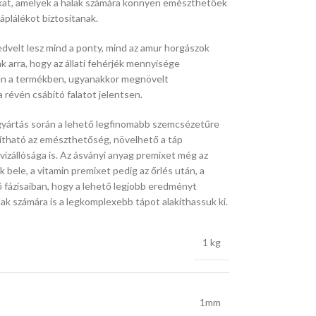
kat, amelyek a halak számára könnyen emészthetőek
táplálékot biztosítanak.
edvelt lesz mind a ponty, mind az amur horgászok
k arra, hogy az állati fehérjék mennyisége
en a termékben, ugyanakkor megnövelt
 révén csábító falatot jelentsen.
yártás során a lehető legfinomabb szemcsézetűre
javítható az emészthetőség, növelhető a táp
vízállósága is. Az ásványi anyag premixet még az
k bele, a vitamin premixet pedig az őrlés után, a
 fázisaiban, hogy a lehető legjobb eredményt
ak számára is a legkomplexebb tápot alakíthassuk ki.
1 kg
1mm