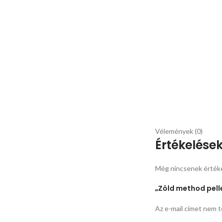
Vélemények (0)
Értékelése
Még nincsenek érték
„Zöld method pell
Az e-mail címet nem t