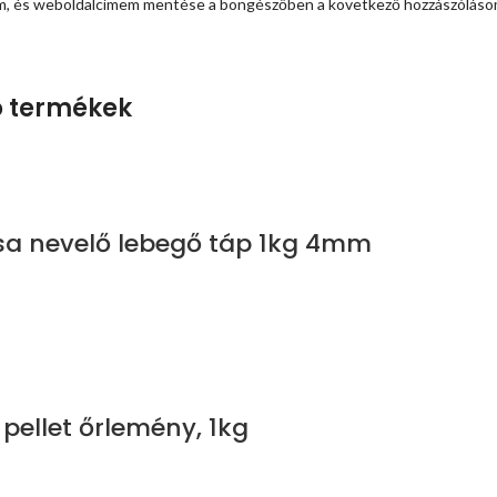
em, és weboldalcímem mentése a böngészőben a következő hozzászóláso
 termékek
csa nevelő lebegő táp 1kg 4mm
pellet őrlemény, 1kg