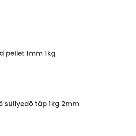
d pellet 1mm 1kg
ő süllyedő táp 1kg 2mm