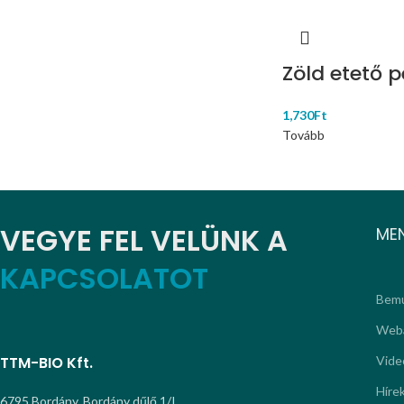
Zöld etető p
1,730
Ft
Tovább
VEGYE FEL VELÜNK A
ME
KAPCSOLATOT
Bemu
Web
TTM-BIO Kft.
Vide
Híre
6795 Bordány, Bordány dűlő 1/I.