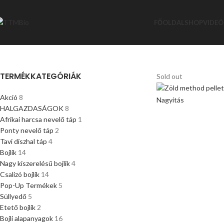
FŐOLDAL
SHOP
VIDEÓ
TERMÉKKATEGÓRIÁK
Sold out
Akció
8
Nagyítás
HALGAZDASÁGOK
8
Afrikai harcsa nevelő táp
1
Ponty nevelő táp
2
Tavi díszhal táp
4
Bojlik
14
Nagy kiszerelésű bojlik
4
Csalizó bojlik
14
Pop-Up Termékek
5
Süllyedő
5
Etető bojlik
2
Bojli alapanyagok
16