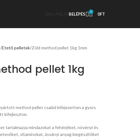
0
ÁRAJÁNLAT
BELÉPÉS
0
FT
k
Etető pelletek
Zöld method pellet 1kg 1mm
ethod pellet 1kg
yártott method pellet család kifejezetten a gyors
t kifejlesztve.
et tartalmazza mindazokat a fehérjéket, növényi és
zetevőket, vitaminokat, ásványi anyag kiegészítőket