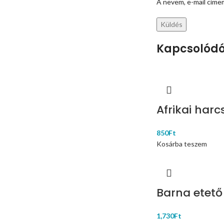
A nevem, e-mail cím
Kapcsolódó
Afrikai har
850
Ft
Kosárba teszem
Barna etető 
1,730
Ft