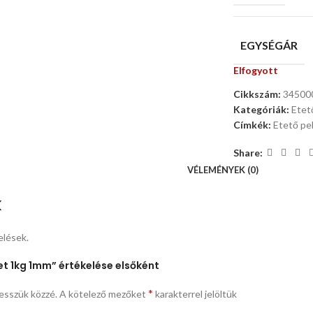
EGYSÉGÁR
Elfogyott
Cikkszám:
34500
Kategóriák:
Etet
Címkék:
Etető pel
Share:
VÉLEMÉNYEK (0)
k
elések.
et 1kg 1mm” értékelése elsőként
*
esszük közzé.
A kötelező mezőket
karakterrel jelöltük