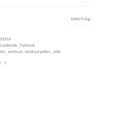
1840 Ft/kg
00316
ő pelletek
,
Pelletek
let
,
method
,
method pellet
,
zöld