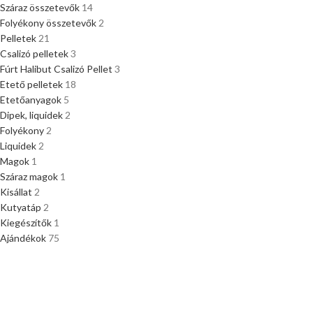
Száraz összetevők
14
Folyékony összetevők
2
Pelletek
21
Csalizó pelletek
3
Fúrt Halibut Csalizó Pellet
3
Etető pelletek
18
Etetőanyagok
5
Dipek, liquidek
2
Folyékony
2
Liquidek
2
Magok
1
Száraz magok
1
Kisállat
2
Kutyatáp
2
Kiegészítők
1
Ajándékok
75