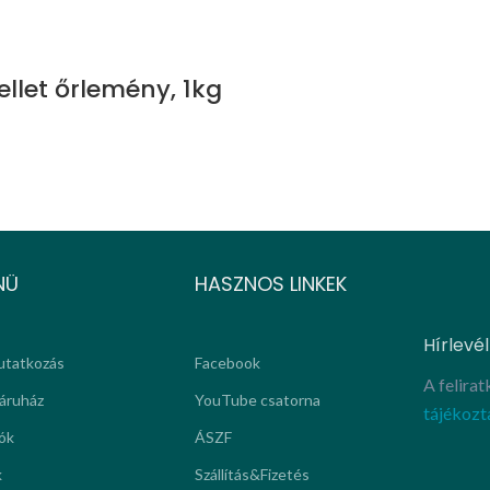
ellet őrlemény, 1kg
NÜ
HASZNOS LINKEK
Hírlevél
tatkozás
Facebook
A felira
áruház
YouTube csatorna
tájékozt
ók
ÁSZF
k
Szállítás&Fizetés