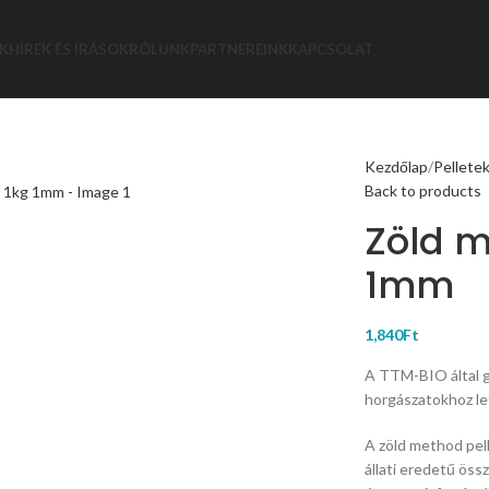
K
HÍREK ÉS ÍRÁSOK
RÓLUNK
PARTNEREINK
KAPCSOLAT
Kezdőlap
Pellete
Back to products
Zöld m
1mm
1,840
Ft
A TTM-BIO által g
horgászatokhoz let
A zöld method pell
állati eredetű öss