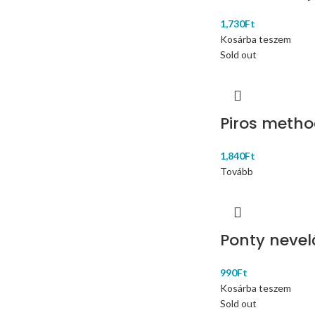
1,730
Ft
Kosárba teszem
Sold out
Piros metho
1,840
Ft
Tovább
Ponty nevel
990
Ft
Kosárba teszem
Sold out