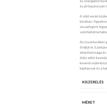
és energiaforráso
és jól hasznosuló 
A zöld verzió közk
körében. Figyeltün
visszafogott legy
szénhidráttartalma
Az összetevőket g
őröljük le. Ezzel 
eltarthatósága és 
őrlés előtt keverjü
keverés különböző
kaphassuk és a hal
KISZERELÉS
MÉRET