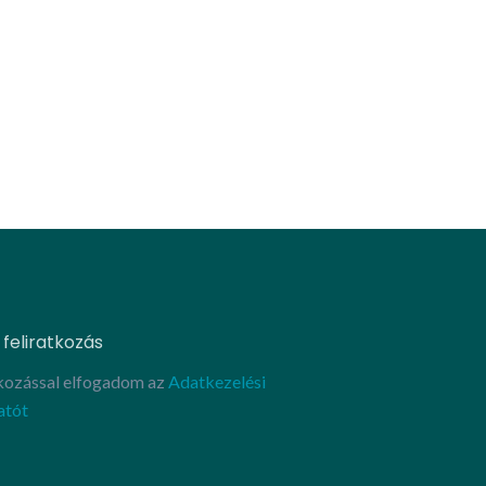
 feliratkozás
tkozással elfogadom az
Adatkezelési
atót