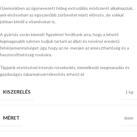
Üzemünkben az úgynevezett hideg extrudálás módszerét alkalmazzuk,
ami elsősorban az egyszerűbb zsírbevitel miatt előnyös, de sokkal
jobban kíméli a vitaminokat is.
A gyártás során kiemelt figyelmet fordítunk arra, hogy a lehető
legmagasabb szinten tudjuk tartani az állati és növényi eredetű
fehérjemennyiséget úgy, hogy az ne menjen az emészthetőség és a
hasznosíthatóság rovására.
Tápjaink etetésével intenzív növekedés, kiemelkedő megmaradás és
gazdaságos takarmányértékesítés érhető el.
KISZERELÉS
1 kg
MÉRET
6mm