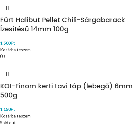
Fúrt Halibut Pellet Chili-Sárgabarack
Ízesítésű 14mm 100g
1,500
Ft
Kosárba teszem
ÚJ
KOI-Finom kerti tavi táp (lebegő) 6mm
500g
1,150
Ft
Kosárba teszem
Sold out