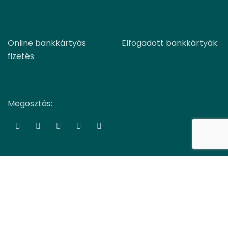
Online bankkártyás
Elfogadott bankkártyák:
fizetés
Megosztás:
COPYRIGHT TTM-BIO Kft.
WEBOLDAL KÉSZÍTÉS
-ből:
GLOBAL-MEDIA
Facebook
YouTube