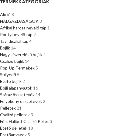
TERMÉKKATEGÓRIÁK
Akció
8
HALGAZDASÁGOK
8
Afrikai harcsa nevelő táp
1
Ponty nevelő táp
2
Tavi díszhal táp
4
Bojlik
14
Nagy kiszerelésű bojlik
4
Csalizó bojlik
14
Pop-Up Termékek
5
Süllyedő
5
Etető bojlik
2
Bojli alapanyagok
16
Száraz összetevők
14
Folyékony összetevők
2
Pelletek
21
Csalizó pelletek
3
Fúrt Halibut Csalizó Pellet
3
Etető pelletek
18
Etetőanyagok
5