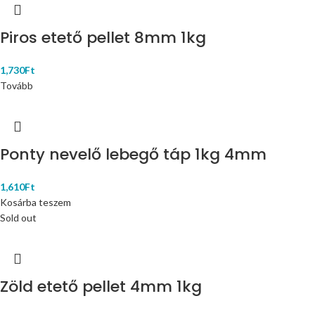
Piros etető pellet 8mm 1kg
1,730
Ft
Tovább
Ponty nevelő lebegő táp 1kg 4mm
1,610
Ft
Kosárba teszem
Sold out
Zöld etető pellet 4mm 1kg