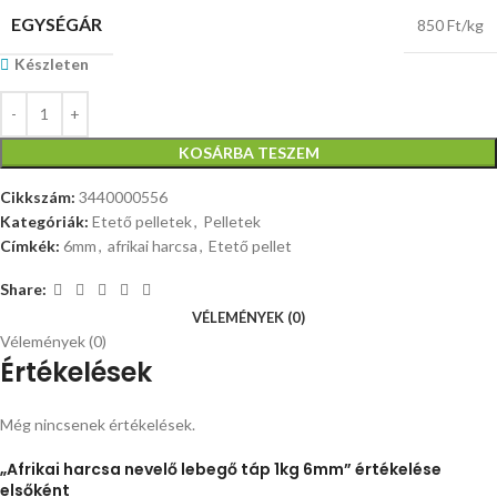
EGYSÉGÁR
850 Ft/kg
Készleten
KOSÁRBA TESZEM
Cikkszám:
3440000556
Kategóriák:
Etető pelletek
,
Pelletek
Címkék:
6mm
,
afrikai harcsa
,
Etető pellet
Share:
VÉLEMÉNYEK (0)
Vélemények (0)
Értékelések
Még nincsenek értékelések.
„Afrikai harcsa nevelő lebegő táp 1kg 6mm” értékelése
elsőként