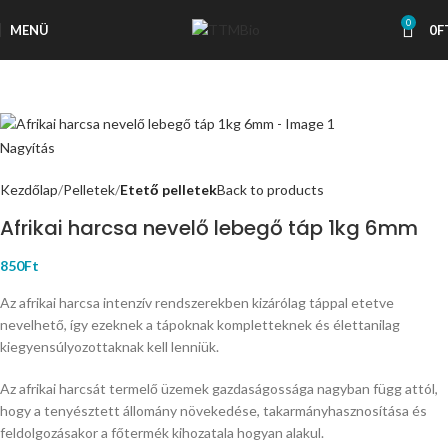
0
MENÜ
0
F
Nagyítás
Kezdőlap
Pelletek
Etető pelletek
Back to products
Afrikai harcsa nevelő lebegő táp 1kg 6mm
850
Ft
Az afrikai harcsa intenzív rendszerekben kizárólag táppal etetve
nevelhető, így ezeknek a tápoknak kompletteknek és élettanilag
kiegyensúlyozottaknak kell lenniük.
Az afrikai harcsát termelő üzemek gazdaságossága nagyban függ attól,
hogy a tenyésztett állomány növekedése, takarmányhasznosítása és
feldolgozásakor a főtermék kihozatala hogyan alakul.