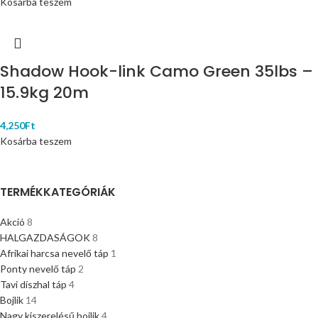
Kosárba teszem
Shadow Hook-link Camo Green 35lbs –
15.9kg 20m
4,250
Ft
Kosárba teszem
TERMÉKKATEGÓRIÁK
Akció
8
HALGAZDASÁGOK
8
Afrikai harcsa nevelő táp
1
Ponty nevelő táp
2
Tavi díszhal táp
4
Bojlik
14
Nagy kiszerelésű bojlik
4