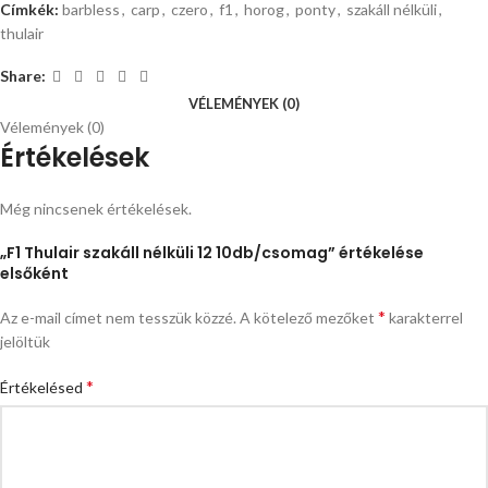
Címkék:
barbless
,
carp
,
czero
,
f1
,
horog
,
ponty
,
szakáll nélküli
,
thulair
Share:
VÉLEMÉNYEK (0)
Vélemények (0)
Értékelések
Még nincsenek értékelések.
„F1 Thulair szakáll nélküli 12 10db/csomag” értékelése
elsőként
*
Az e-mail címet nem tesszük közzé.
A kötelező mezőket
karakterrel
jelöltük
*
Értékelésed