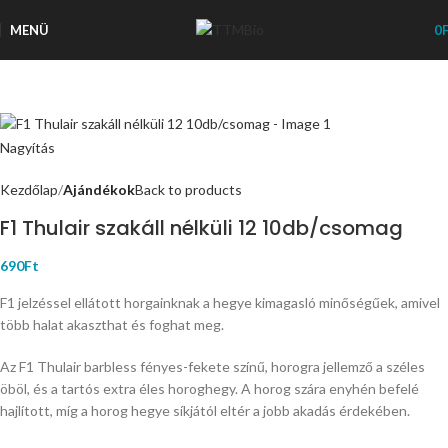
MENÜ
0
Nagyítás
Kezdőlap
Ajándékok
Back to products
F1 Thulair szakáll nélküli 12 10db/csomag
690
Ft
F1 jelzéssel ellátott horgainknak a hegye kimagasló minőségűek, amivel
több halat akaszthat és foghat meg.
Az F1 Thulair barbless fényes-fekete színű, horogra jellemző a széles
öböl, és a tartós extra éles horoghegy. A horog szára enyhén befelé
hajlított, míg a horog hegye síkjától eltér a jobb akadás érdekében.