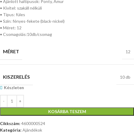
• Ajánlott haltípusok: Ponty, Amur
• Kivitel: szakáll nélküli
• Típus: füles
• Szín: fényes-fekete (black-nickel)
• Méret: 12
• Csomagolás:10db/csomag
MÉRET
12
KISZERELÉS
10 db
Készleten
KOSÁRBA TESZEM
Cikkszám:
4600000524
Kategória:
Ajándékok