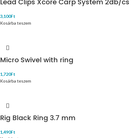
Lead Clips Xcore Carp System 2db/cs
3,100
Ft
Kosárba teszem
Micro Swivel with ring
1,720
Ft
Kosárba teszem
Rig Black Ring 3.7 mm
1,490
Ft