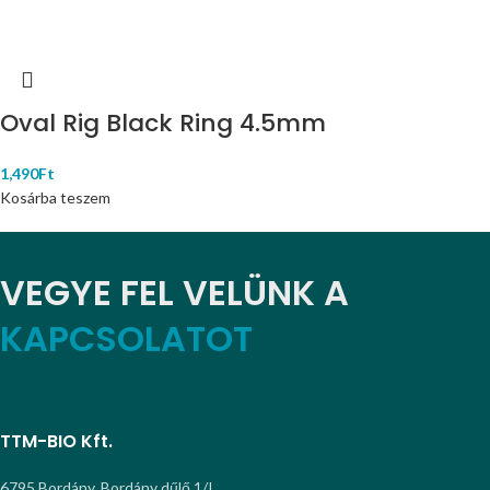
Oval Rig Black Ring 4.5mm
1,490
Ft
Kosárba teszem
VEGYE FEL VELÜNK A
KAPCSOLATOT
TTM-BIO Kft.
6795 Bordány, Bordány dűlő 1/I.