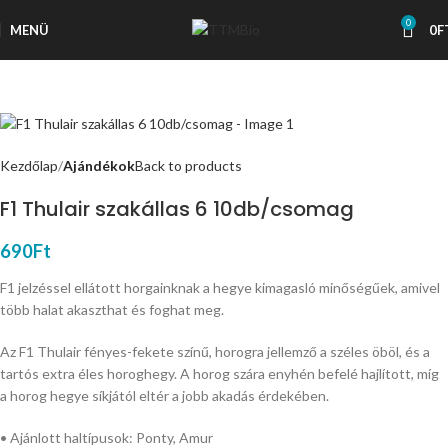
0
MENÜ
0
F
Kezdőlap
Ajándékok
Back to products
F1 Thulair szakállas 6 10db/csomag
690
Ft
F1 jelzéssel ellátott horgainknak a hegye kimagasló minőségűek, amivel
több halat akaszthat és foghat meg.
Az F1 Thulair fényes-fekete színű, horogra jellemző a széles öböl, és a
tartós extra éles horoghegy. A horog szára enyhén befelé hajlított, míg
a horog hegye síkjától eltér a jobb akadás érdekében.
• Ajánlott haltípusok: Ponty, Amur