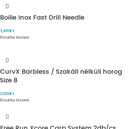
Boilie Inox Fast Drill Needle
1,490
Ft
Kosárba teszem
CurvX Barbless / Szakáll nélküli horog
Size 8
2,020
Ft
Kosárba teszem
Free Run Xcore Carp System 2db/cs