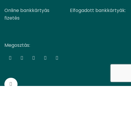
Online bankkártyás
Elfogadott bankkártyák:
fizetés
Megosztás:
Nagyítás
COPYRIGHT TTM-BIO Kft.
WEBOLDAL KÉSZÍTÉS
-ből:
GLOBAL-MEDIA
Facebook
YouTube
Search