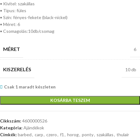
• Kivitel: szakállas
• Típus: füles
• Szín: fényes-fekete (black-nickel)
• Méret: 6
• Csomagolás:10db/csomag
MÉRET
6
KISZERELÉS
10 db
Csak 1 maradt készleten
KOSÁRBA TESZEM
Cikkszám:
4600000526
Kategória:
Ajándékok
Címkék:
barbed
,
carp
,
czero
,
f1
,
horog
,
ponty
,
szakállas
,
thulair