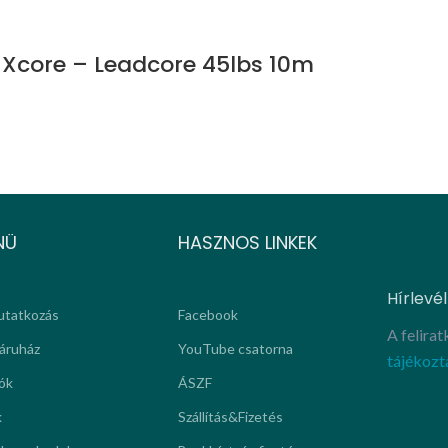
Xcore – Leadcore 45lbs 10m
NÜ
HASZNOS LINKEK
Hírlevél
tatkozás
Facebook
A felira
áruház
YouTube csatorna
tájékozt
ók
ÁSZF
k
Szállítás&Fizetés