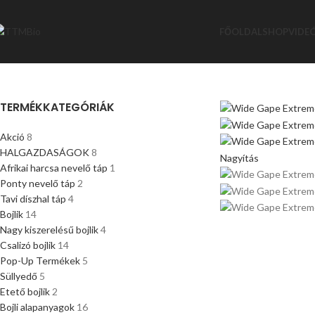
FŐOLDAL
SHOP
VIDE
TERMÉKKATEGÓRIÁK
Akció
8
HALGAZDASÁGOK
8
Nagyítás
Afrikai harcsa nevelő táp
1
Ponty nevelő táp
2
Tavi díszhal táp
4
Bojlik
14
Nagy kiszerelésű bojlik
4
Csalizó bojlik
14
Pop-Up Termékek
5
Süllyedő
5
Etető bojlik
2
Bojli alapanyagok
16