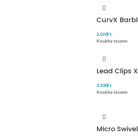
CurvX Barble
2,020
Ft
Kosárba teszem
Lead Clips 
3,100
Ft
Kosárba teszem
Micro Swivel