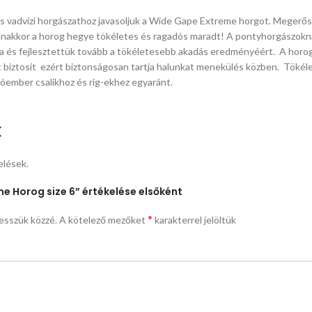
s vadvízi horgászathoz javasoljuk a Wide Gape Extreme horgot. Megerő
yanakkor a horog hegye tökéletes és ragadós maradt! A pontyhorgászokn
ra és fejlesztettük tovább a tökéletesebb akadás eredményéért. A horo
 biztosít ezért biztonságosan tartja halunkat menekülés közben. Tökél
hóember csalikhoz és rig-ekhez egyaránt.
k
elések.
e Horog size 6” értékelése elsőként
*
esszük közzé.
A kötelező mezőket
karakterrel jelöltük