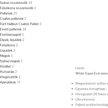
Száraz összetevők
14
Folyékony összetevők
2
Pelletek
21
Csalizó pelletek
3
Fúrt Halibut Csalizó Pellet
3
Etető pelletek
18
Etetőanyagok
5
Dipek, liquidek
2
Folyékony
2
Liquidek
2
Magok
1
Száraz magok
1
Kisállat
2
Leírás
Kutyatáp
2
Wide Gape Extreme
Kiegészítők
1
Ajándékok
75
Megerősített teflon 
Egyenes horoghegy , 
Horogszem 20 fokos 
Ultra könnyű
Fejlett acéltechnológ