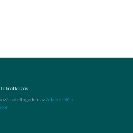
 feliratkozás
tkozással elfogadom az
Adatkezelési
atót