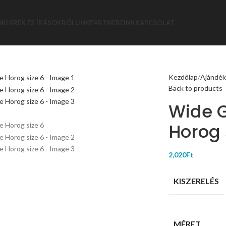
ÓK
HÍREK ÉS ÍRÁSOK
RÓLUNK
PARTNEREINK
KAPCSOLAT
Kezdőlap
Ajándé
Back to products
Wide 
Horog 
2,020
Ft
KISZERELÉS
MÉRET