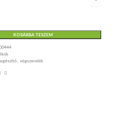
KOSÁRBA TESZEM
00444
ékok
iegészítő
,
végszerelék