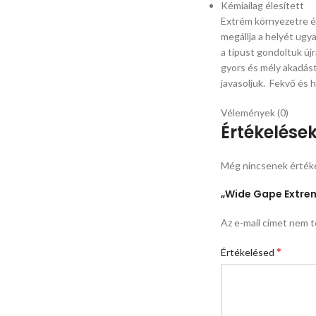
Kémiailag élesített
Extrém környezetre é
megállja a helyét ug
a típust gondoltuk új
gyors és mély akadást
javasoljuk. Fekvő és 
Vélemények (0)
Értékelése
Még nincsenek érték
„Wide Gape Extrem
Az e-mail címet nem t
*
Értékelésed