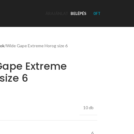
ÁRAJÁNLAT
BELÉPÉS
0
FT
kok
Wide Gape Extreme Horog size 6
Gape Extreme
size 6
10 db
6