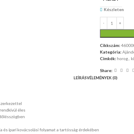
Készleten
Cikkszám:
46000
Kategória:
Ajánd
Címkék:
horog
,
k
Share:
LEÍRÁS
VÉLEMÉNYEK (0)
szerkezettel
rendkívül éles
dőlésszögben
ia és ipari kovácsolási folyamat a tartósság érdekében