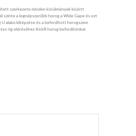
sített szerkezete minden körülmények között
ál szinte a legnépszerűbb horog a Wide Gape és ezt
g U alakú kiképzése és a befordított horogszem
etes rig eléréséhez KickR horog befordítónkat