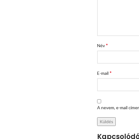
*
Név
*
E-mail
A nevem, e-mail cím
Kapcsolódó