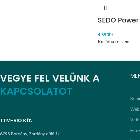
SEDO Power 
4,590
Ft
Kosárba teszem
VEGYE FEL VELÜNK A
ME
KAPCSOLATOT
Bemu
Web
TTM-BIO Kft.
Vide
Híre
6795 Bordány, Bordány dűlő 1/I.